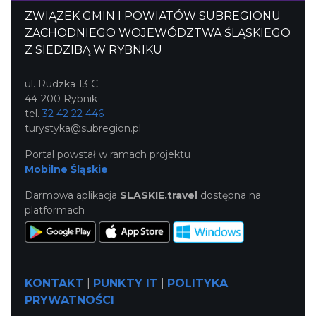
ZWIĄZEK GMIN I POWIATÓW SUBREGIONU
ZACHODNIEGO WOJEWÓDZTWA ŚLĄSKIEGO
Z SIEDZIBĄ W RYBNIKU
ul. Rudzka 13 C
44-200 Rybnik
tel.
32 42 22 446
turystyka@subregion.pl
Portal powstał w ramach projektu
Mobilne Śląskie
Darmowa aplikacja
SLASKIE.travel
dostępna na
platformach
KONTAKT
|
PUNKTY IT
|
POLITYKA
PRYWATNOŚCI