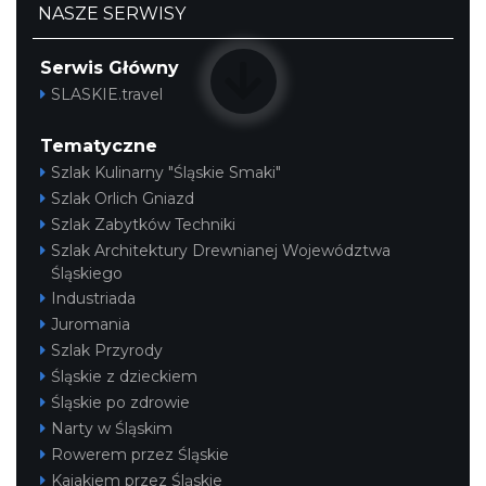
NASZE SERWISY
Serwis Główny
SLASKIE.travel
Tematyczne
Szlak Kulinarny "Śląskie Smaki"
Szlak Orlich Gniazd
Szlak Zabytków Techniki
Szlak Architektury Drewnianej Województwa
Śląskiego
Industriada
Juromania
Szlak Przyrody
Śląskie z dzieckiem
Śląskie po zdrowie
Narty w Śląskim
Rowerem przez Śląskie
Kajakiem przez Śląskie