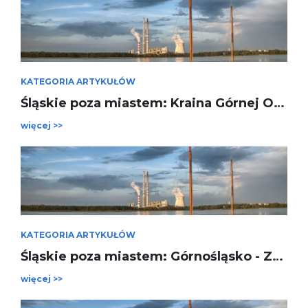
KATEGORIA ARTYKUŁÓW
Śląskie poza miastem: Kraina Górnej Odry
więcej >>
KATEGORIA ARTYKUŁÓW
Śląskie poza miastem: Górnośląsko - Zagłębiowska Metropolia
więcej >>