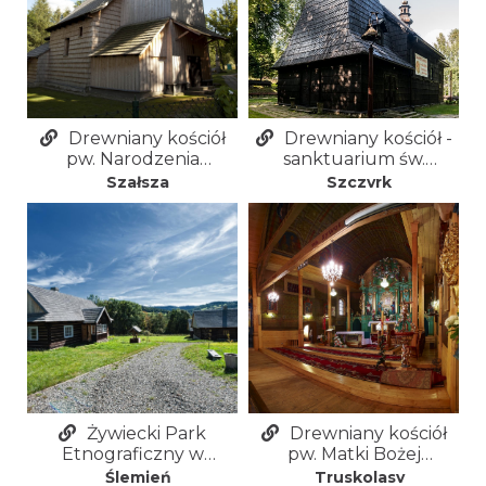
Drewniany kościół
Drewniany kościół -
pw. Narodzenia
sanktuarium św.
Najświętszej Marii
Jakuba Starszego
Szałsza
Szczyrk
Panny w Szałszy
Apostoła w Szczyrku
Żywiecki Park
Drewniany kościół
Etnograficzny w
pw. Matki Bożej
Ślemieniu
Truskolaskiej w
Ślemień
Truskolasy