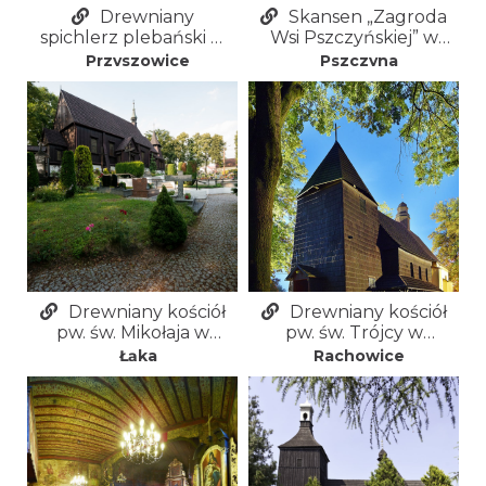
Drewniany
Skansen „Zagroda
spichlerz plebański w
Wsi Pszczyńskiej” w
Przyszowicach
Pszczynie
Przyszowice
Pszczyna
Drewniany kościół
Drewniany kościół
pw. św. Mikołaja w
pw. św. Trójcy w
Pszczynie-Łące
Rachowicach
Łąka
Rachowice