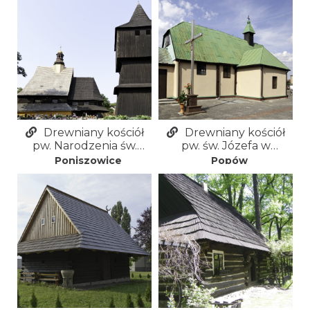
Drewniany kościół
Drewniany kościół
pw. Narodzenia św.
pw. św. Józefa w
Jana Chrzciciela i Matki
Popowie
Poniszowice
Popów
Bożej Częstochowskiej
w Poniszowicach