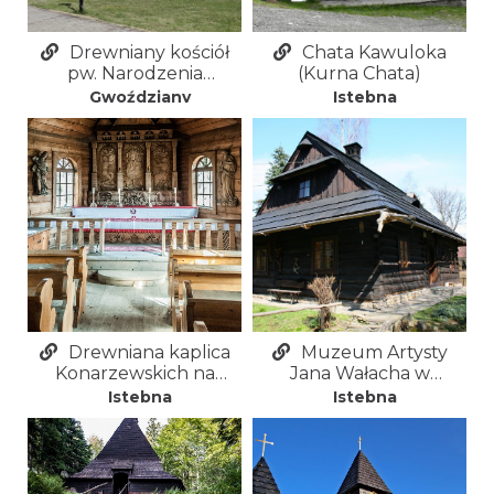
Drewniany kościół
Chata Kawuloka
pw. Narodzenia
(Kurna Chata)
Najświętszej Marii
Gwoździany
Istebna
Panny w
Gwoździanach
Drewniana kaplica
Muzeum Artysty
Konarzewskich na
Jana Wałacha w
Buczniku w Istebnej-
Istebnej-Andziołówce
Istebna
Istebna
Andziołówce