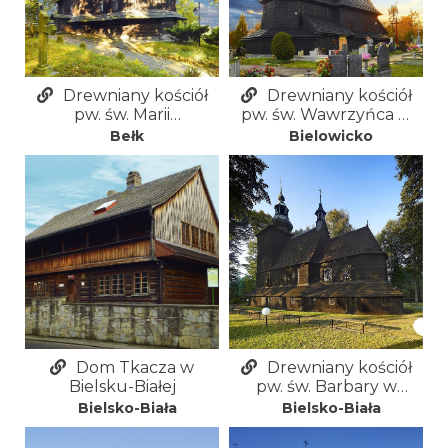
Drewniany kościół
Drewniany kościół
pw. św. Marii
pw. św. Wawrzyńca w
Magdaleny w Bełku
Bielowicku
Bełk
Bielowicko
Dom Tkacza w
Drewniany kościół
Bielsku-Białej
pw. św. Barbary w
Bielsku-Białej -
Bielsko-Biała
Bielsko-Biała
Mikuszowicach
Krakowskich