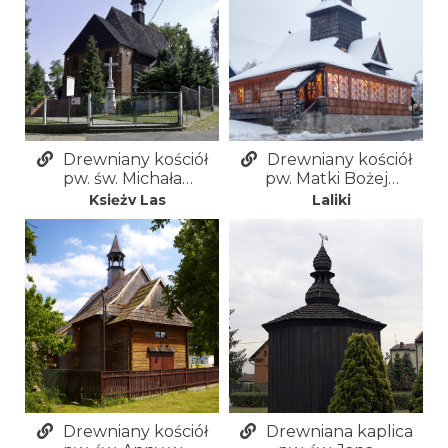
Drewniany kościół
Drewniany kościół
pw. św. Michała
pw. Matki Bożej
Archanioła w Księżym
Nieustającej Pomocy
Księży Las
Laliki
Lesie
w Lalikach Pochodzitej
Drewniany kościół
Drewniana kaplica