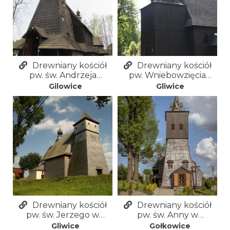
Drewniany kościół
Drewniany kościół
pw. św. Andrzeja
pw. Wniebowzięcia
Apostoła w Gilowicach
Najświętszej Marii
Gilowice
Gliwice
Panny w Gliwicach
Drewniany kościół
Drewniany kościół
pw. św. Jerzego w
pw. św. Anny w
Gliwicach-Ostropie
Gołkowicach
Gliwice
Gołkowice