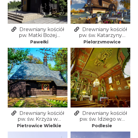
Drewniany kościół
Drewniany kościół
pw. Matki Bożej
pw. św. Katarzyny
Fatimskiej w
Aleksandryjskiej w
Pawełki
Pielgrzymowice
Pawełkach
Pielgrzymowicach
Drewniany kościół
Drewniany kościół
pw. św. Krzyża w
pw. św. Idziego w
Pietrowicach Wielkich
Podlesiu
Pietrowice Wielkie
Podlesie