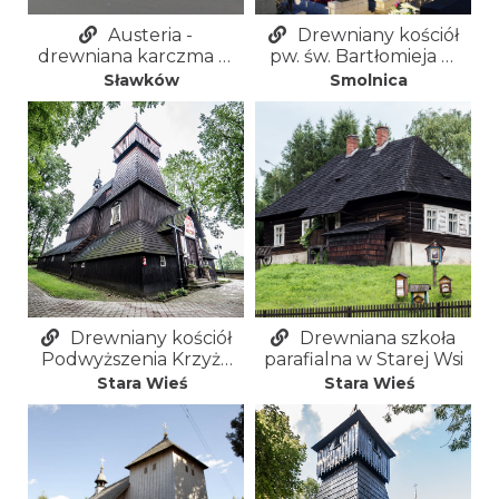
Austeria -
Drewniany kościół
drewniana karczma w
pw. św. Bartłomieja w
Sławkowie
Smolnicy
Sławków
Smolnica
Drewniany kościół
Drewniana szkoła
Podwyższenia Krzyża
parafialna w Starej Wsi
Świętego w Starej Wsi
Stara Wieś
Stara Wieś