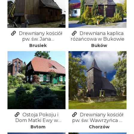
Drewniany kościół
Drewniana kaplica
pw. św. Jana
różańcowa w Bukowie
Chrzciciela w Bruśku
Brusiek
Buków
Ostoja Pokoju i
Drewniany kościół
Dom Matki Ewy w
pw. św. Wawrzyńca w
Bytomiu-
Chorzowie
Bytom
Chorzów
Miechowicach