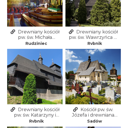
Drewniany kościół
Drewniany kościół
pw. św. Michała
pw. św. Wawrzyńca w
Archanioła w
Rybniku-Ligockiej
Rudziniec
Rybnik
Rudzińcu
Kuźni
Drewniany kościół
Kościół pw. św.
pw. św. Katarzyny i
Józefa i drewniana
Matki Bożej
dzwonnica w Sadowie
Rybnik
Sadów
Różańcowej w