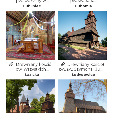
pw. św. Anny w
pw. św. Jana
Lublińcu
Nepomucena w
Lubliniec
Lubomia
Lubomi
Drewniany kościół
Drewniany kościół
pw. Wszystkich
pw. św. Szymona i Judy
Świętych w Łaziskach
Tadeusza w
Łaziska
Łodygowice
Łodygowicach