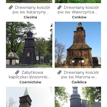
Drewniany kościół
Drewniany kościół
pw. św. Katarzyny
pw. św. Wawrzyńca w
Aleksandryjskiej w
Cynkowie
Cięcina
Cynków
Cięcinie
Zabytkowa
Drewniany kościół
kapliczka i dzwonnica
pw. św. Marcina w
drewniana w
Ćwiklicach
Czernichów
Ćwiklice
Czernichowie