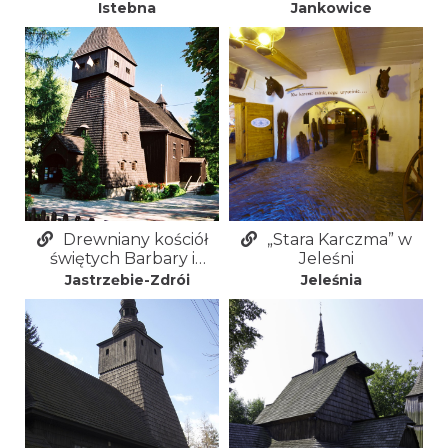
Istebnej-Mlaskawce
Jankowicach
Istebna
Jankowice
Rybnickich
Drewniany kościół
„Stara Karczma” w
świętych Barbary i
Jeleśni
Józefa w Jastrzębiu-
Jastrzębie-Zdrój
Jeleśnia
Zdroju