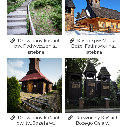
Drewniany kościół
Kościół pw. Matki
pw. Podwyższenia
Bożej Fatimskiej na
Krzyża Świętego w
Stecówce
Istebna
Istebna
Istebnej-Kubalonce
Drewniany kościół
Drewniany Kościół
pw. św. Józefa w
Bożego Ciała w