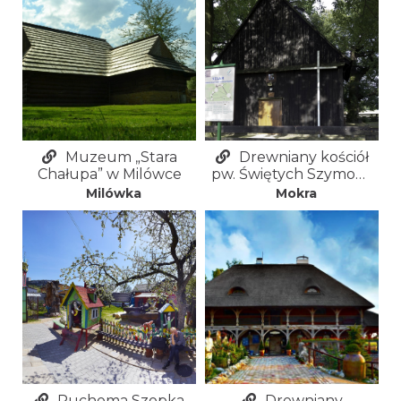
Muzeum „Stara
Drewniany kościół
Chałupa” w Milówce
pw. Świętych Szymona
i Judy Tadeusza w
Milówka
Mokra
Mokrej
Ruchoma Szopka
Drewniany