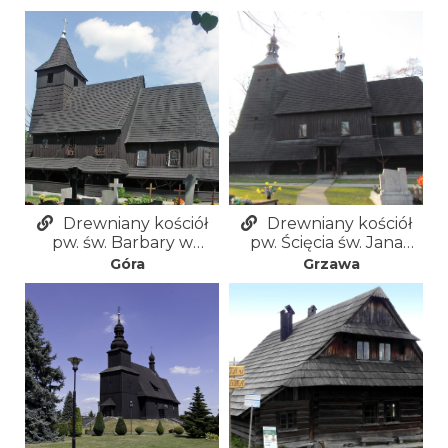
Drewniany kościół
Drewniany kościół
pw. św. Barbary w
pw. Ścięcia św. Jana
Górze
Chrzciciela w Grzawie
Góra
Grzawa