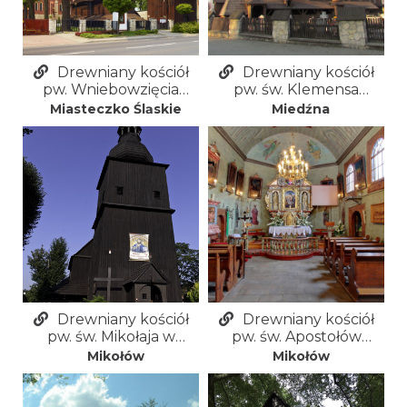
Drewniany kościół
Drewniany kościół
pw. Wniebowzięcia
pw. św. Klemensa
Najświętszej Marii
Papieża w Miedźnej
Miasteczko Śląskie
Miedźna
Panny w Miasteczku
Śląskim
Drewniany kościół
Drewniany kościół
pw. św. Mikołaja w
pw. św. Apostołów
Mikołowie Borowej Wsi
Piotra i Pawła w
Mikołów
Mikołów
Mikołowie Paniowach