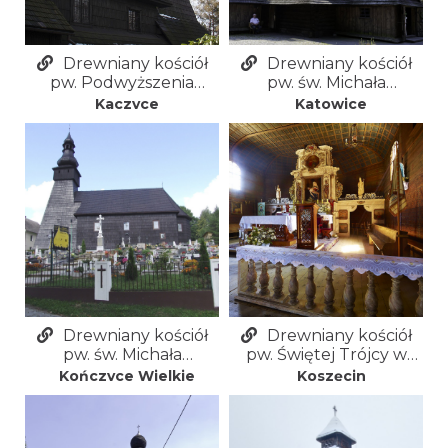
Drewniany kościół
Drewniany kościół
pw. Podwyższenia
pw. św. Michała
Krzyża Świętego w
Archanioła w
Kaczyce
Katowice
Kaczycach
Katowicach
Drewniany kościół
Drewniany kościół
pw. św. Michała
pw. Świętej Trójcy w
Archanioła w
Koszęcinie
Kończyce Wielkie
Koszęcin
Kończycach Wielkich