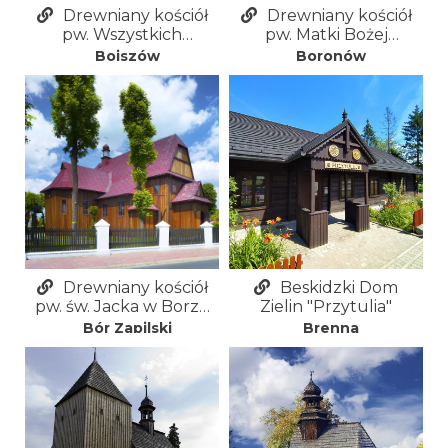
Drewniany kościół
Drewniany kościół
pw. Wszystkich
pw. Matki Bożej
Świętych w Bojszowie
Królowej Różańca
Bojszów
Boronów
Świętego w Boronowie
Drewniany kościół
Beskidzki Dom
pw. św. Jacka w Borze
Zielin "Przytulia"
Zapilskim
Bór Zapilski
Brenna