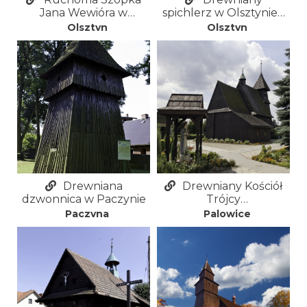
Jana Wewióra w
spichlerz w Olsztynie -
Olsztynie
Restauracja Spichlerz
Olsztyn
Olsztyn
Drewniana
Drewniany Kościół
dzwonnica w Paczynie
Trójcy
Przenajświętszej w
Paczyna
Palowice
Palowicach