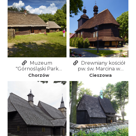
Muzeum
Drewniany kościół
"Górnośląski Park
pw. św. Marcina w
Etnograficzny w
Cieszowej
Chorzów
Cieszowa
Chorzowie"