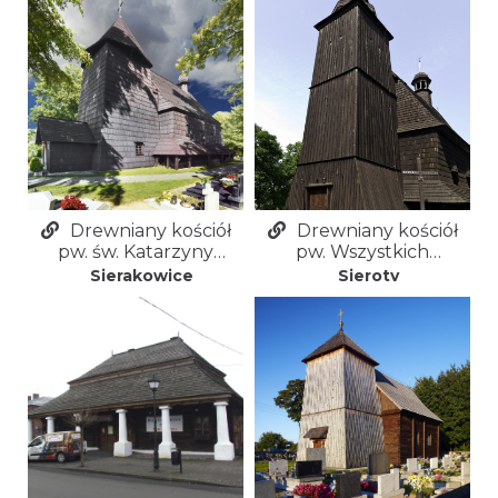
Rybniku-Wielopolu
Drewniany kościół
Drewniany kościół
pw. św. Katarzyny
pw. Wszystkich
Aleksandryjskiej w
Świętych w Sierotach
Sierakowice
Sieroty
Sierakowicach