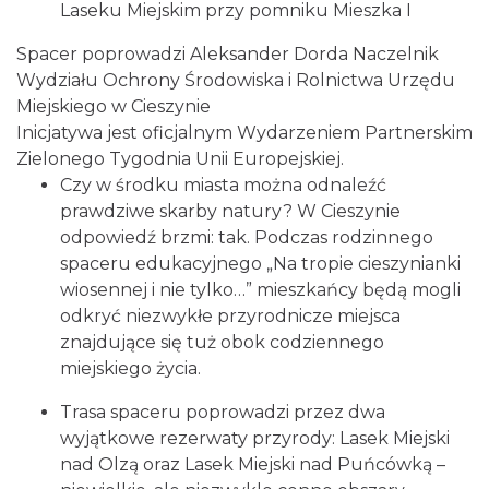
Laseku Miejskim przy pomniku Mieszka I
Spacer poprowadzi Aleksander Dorda Naczelnik
Wydziału Ochrony Środowiska i Rolnictwa Urzędu
Miejskiego w Cieszynie
Inicjatywa jest oficjalnym Wydarzeniem Partnerskim
Cieszyn
Zielonego Tygodnia Unii Europejskiej.
0.45 km
2026-08-23
Czy w środku miasta można odnaleźć
prawdziwe skarby natury? W Cieszynie
odpowiedź brzmi: tak. Podczas rodzinnego
spaceru edukacyjnego „Na tropie cieszynianki
wiosennej i nie tylko…” mieszkańcy będą mogli
odkryć niezwykłe przyrodnicze miejsca
znajdujące się tuż obok codziennego
miejskiego życia.
Cieszyn
0.51 km
2026-08-09
Trasa spaceru poprowadzi przez dwa
wyjątkowe rezerwaty przyrody: Lasek Miejski
nad Olzą oraz Lasek Miejski nad Puńcówką –