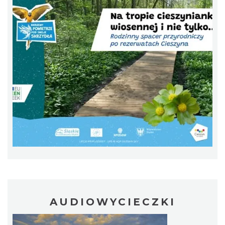
LOVE SONGS-historie miłosne zapisane w
muzyce
Cieszyn
0.70 km
2026-10-24
Ślad. Litera. Piksel. Wystawa z okazji 30-
AUDIOWYCIECZKI
lecia Muzeum Drukarstwa w Cieszynie
Cieszyn