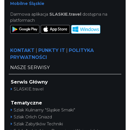
Mobilne Śląskie
Darmowa aplikacja
SLASKIE.travel
dostępna na
platformach
Cieszyn
0.77 km
2026-09-19
KONTAKT
|
PUNKTY IT
|
POLITYKA
PRYWATNOŚCI
NASZE SERWISY
Serwis Główny
SLASKIE.travel
Cieszyn
Tematyczne
0.77 km
2026-08-15
Szlak Kulinarny "Śląskie Smaki"
Szlak Orlich Gniazd
Szlak Zabytków Techniki