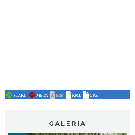
Koncert KARUZELA GNA
Cieszyn
0.70 km
2026-09-20
Mozaika Folkloru II – Spotkanie trzech
kultur
Cieszyn
0.70 km
2026-09-12
GALERIA