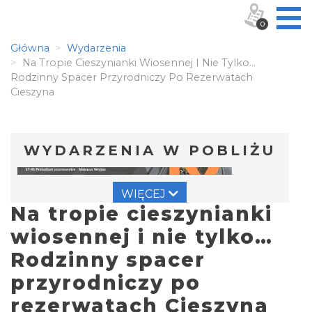
0
Główna
Wydarzenia
Na Tropie Cieszynianki Wiosennej I Nie Tylko…
Rodzinny Spacer Przyrodniczy Po Rezerwatach
Cieszyna
WYDARZENIA W POBLIŻU
WIĘCEJ
Na tropie cieszynianki
wiosennej i nie tylko…
Rodzinny spacer
przyrodniczy po
Cieszyn
0.31 km
2026-08-09
rezerwatach Cieszyna