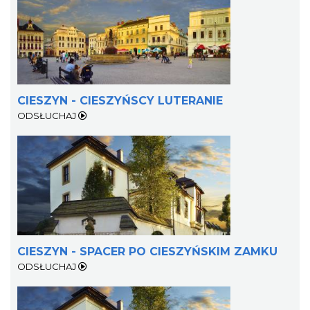
0.74 km
2026-07-01
CIESZYN - CIESZYŃSCY LUTERANIE
ODSŁUCHAJ
Patroni cieszyńskich ulic - wystawa
Cieszyn
0.76 km
2026-07-03
CIESZYN - SPACER PO CIESZYŃSKIM ZAMKU
ODSŁUCHAJ
Cieszyn