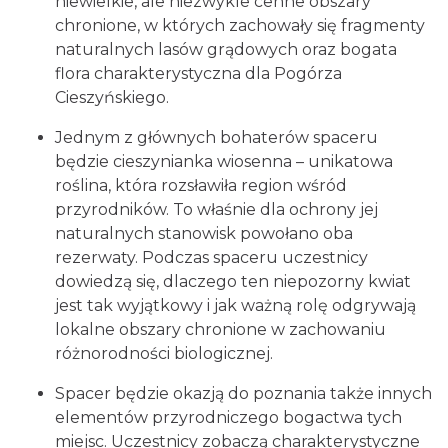
niewielkie, ale niezwykle cenne obszary
chronione, w których zachowały się fragmenty
naturalnych lasów grądowych oraz bogata
flora charakterystyczna dla Pogórza
Cieszyńskiego.
Cieszyn
0.51 km
2026-08-16
Jednym z głównych bohaterów spaceru
będzie cieszynianka wiosenna – unikatowa
roślina, która rozsławiła region wśród
przyrodników. To właśnie dla ochrony jej
naturalnych stanowisk powołano oba
rezerwaty. Podczas spaceru uczestnicy
dowiedzą się, dlaczego ten niepozorny kwiat
jest tak wyjątkowy i jak ważną rolę odgrywają
Cieszyn
lokalne obszary chronione w zachowaniu
0.51 km
2026-08-23
różnorodności biologicznej.
Spacer będzie okazją do poznania także innych
elementów przyrodniczego bogactwa tych
miejsc. Uczestnicy zobaczą charakterystyczne