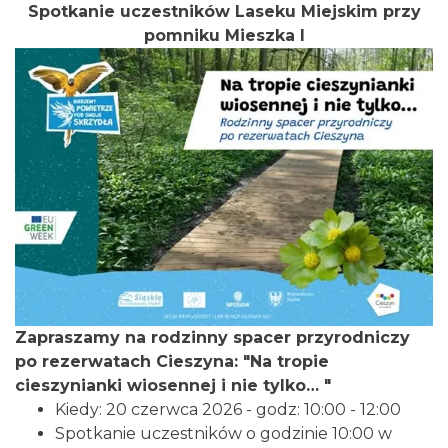
Spotkanie uczestników Laseku Miejskim przy
pomniku Mieszka I
Cieszyn
0.45 km
2026-08-09
Zapraszamy na rodzinny spacer przyrodniczy
po rezerwatach Cieszyna: "Na tropie
Cieszyn
cieszynianki wiosennej i nie tylko… "
0.45 km
2026-08-16
Kiedy: 20 czerwca 2026 - godz: 10:00 - 12:00
Spotkanie uczestników o godzinie 10:00 w