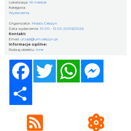
Lokalizacja:
W mieście
Wystawa: Z ONDRASZKIEM PRZEZ DEKADY
Kategoria:
60-lecie Turystycznego Klubu Kolarskiego
Wydarzenia
Cieszyn
PTTK "Ondraszek"
Organizator:
Miasto Cieszyn
0.62 km
2026-05-27
Data wydarzenia:
10:00 - 12:00 20/06/2026
Kontakt:
Email:
urzad@um.cieszyn.pl
Informacje ogólne:
Rodzaj obiektu:
Inne
Facebook
Twitter
WhatsApp
Messenger
INTERPRETACJE "Miesiofoto" - wernisaż
Share
wystawy zdjęć miesiąca Cieszyńskiego
Cieszyn
Towarzystwa Fotograficznego
0.62 km
2026-08-07