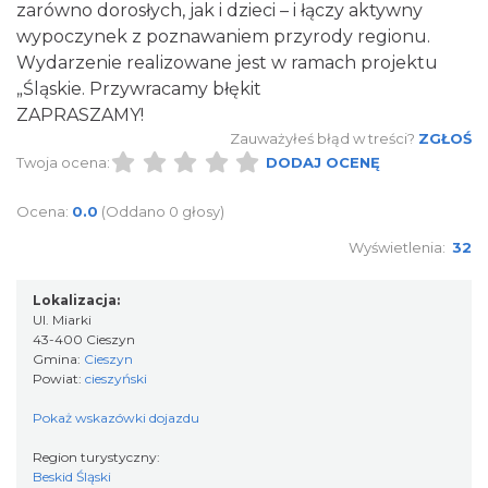
zarówno dorosłych, jak i dzieci – i łączy aktywny
wypoczynek z poznawaniem przyrody regionu.
Cieszyn
Wydarzenie realizowane jest w ramach projektu
0.55 km
2026-08-21
„Śląskie. Przywracamy błękit
ZAPRASZAMY!
Zauważyłeś błąd w treści?
ZGŁOŚ
Twoja ocena:
DODAJ OCENĘ
Ocena:
0.0
(Oddano 0 głosy)
Wyświetlenia:
32
Cieszyn
0.55 km
2026-08-28
Lokalizacja:
Ul. Miarki
43-400 Cieszyn
Gmina:
Cieszyn
Powiat:
cieszyński
Pokaż wskazówki dojazdu
Region turystyczny:
Beskid Śląski