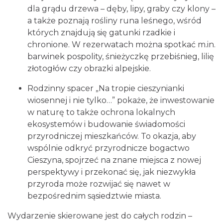
dla grądu drzewa – dęby, lipy, graby czy klony –
a także poznają rośliny runa leśnego, wśród
których znajdują się gatunki rzadkie i
Cieszyn
chronione. W rezerwatach można spotkać m.in.
0.51 km
2026-08-30
barwinek pospolity, śnieżyczkę przebiśnieg, lilię
złotogłów czy obrazki alpejskie.
Rodzinny spacer „Na tropie cieszynianki
wiosennej i nie tylko…” pokaże, że inwestowanie
w naturę to także ochrona lokalnych
ekosystemów i budowanie świadomości
przyrodniczej mieszkańców. To okazja, aby
Cieszyn
wspólnie odkryć przyrodnicze bogactwo
0.55 km
2026-08-14
Cieszyna, spojrzeć na znane miejsca z nowej
perspektywy i przekonać się, jak niezwykła
przyroda może rozwijać się nawet w
bezpośrednim sąsiedztwie miasta.
Wydarzenie skierowane jest do całych rodzin –