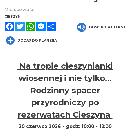
Miejscowość:
CIESZYN
Facebook
Twitter
WhatsApp
Messenger
Share
ODSŁUCHAJ TEKST
DODAJ DO PLANERA
Cieszyn
0.31 km
2026-08-23
Na tropie cieszynianki
wiosennej i nie tylko…
Rodzinny spacer
przyrodniczy po
Koncert na głos i organy - Paweł Konik &
rezerwatach Cieszyna
Maciej Zakrzewski
Cieszyn
20 czerwca 2026 - godz: 10:00 - 12:00
0.31 km
2026-09-06