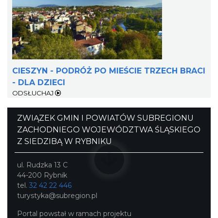
CIESZYN - PODRÓŻ PO MIEŚCIE TRZECH BRACI
Cieszyn
- DLA DZIECI
0.77 km
2026-08-22
ODSŁUCHAJ
ZWIĄZEK GMIN I POWIATÓW SUBREGIONU
ZACHODNIEGO WOJEWÓDZTWA ŚLĄSKIEGO
Z SIEDZIBĄ W RYBNIKU
ul. Rudzka 13 C
44-200 Rybnik
Cieszyn
tel.
32 42 22 446
0.77 km
2026-09-05
turystyka@subregion.pl
Portal powstał w ramach projektu