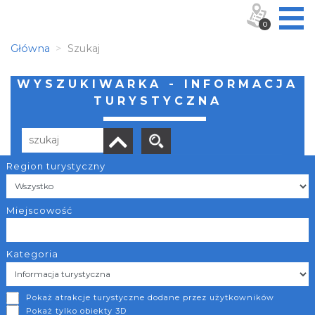
0
Główna
Szukaj
WYSZUKIWARKA - INFORMACJA
TURYSTYCZNA
Region turystyczny
Liczba elementów:
10
POBIERZ LISTĘ
Miejscowość
Kategoria
Pszów
Pokaż atrakcje turystyczne dodane przez użytkowników
Pokaż tylko obiekty 3D