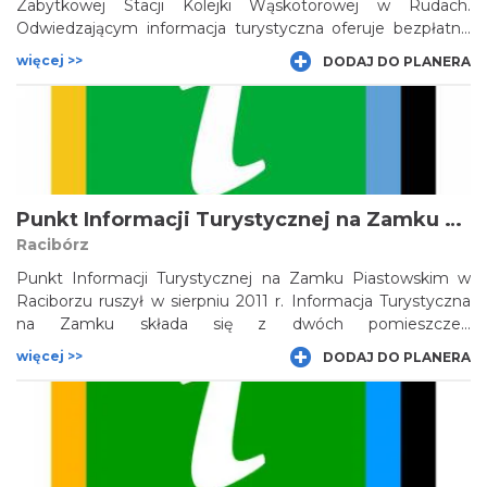
Zabytkowej Stacji Kolejki Wąskotorowej w Rudach.
Odwiedzającym informacja turystyczna oferuje bezpłatne
wydawnictwa turystyczne o pobliskich atrakcjach i dostęp
więcej >>
DODAJ DO PLANERA
do sieci internetowej.
Punkt Informacji Turystycznej na Zamku Piastowskim w Raciborzu
Racibórz
Punkt Informacji Turystycznej na Zamku Piastowskim w
Raciborzu ruszył w sierpniu 2011 r. Informacja Turystyczna
na Zamku składa się z dwóch pomieszczeń
zlokalizowanych na parterze i pierwszym piętrze budynku
więcej >>
DODAJ DO PLANERA
bramnego.