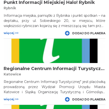
Punkt Informacji Miejskiej Halo! Rybnik
Rybnik
Informacja miejska, pamiątki z Rybnika i punkt spotkań – na
deptaku, przy ul. Sobieskiego 20, w miejscu, które
większości rybniczan kojarzą się z mieszczącą się tam przez
lata „Cepelią”, otwarto nową siedzibę punktu informacji
więcej >>
DODAJ DO PLANERA
miejskiej czyli „Halo! Rybnik".
Regionalne Centrum Informacji Turystycznej w Katowicach
Katowice
Regionalne Centrum Informacji Turystycznej" jest placówką
prowadzoną przez Wydział Promocji Urzędu Miasta
Katowice i Śląską Organizację Turystyczną i Górnośląski
Oddział PTTK Katowice, który prowadzi sprzedaż
więcej >>
DODAJ DO PLANERA
wydawnictw i gadżetów oraz oferuje usługi przewodnickie.