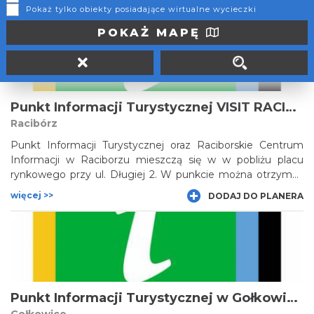
więcej >>
DODAJ DO PLANERA
Pokaż tylko obiekty posiadające wirtualne wycieczki
POKAŻ MAPĘ
Punkt Informacji Turystycznej VISIT RACIBÓRZ
Racibórz
Punkt Informacji Turystycznej oraz Raciborskie Centrum
Informacji w Raciborzu mieszczą się w w pobliżu placu
rynkowego przy ul. Długiej 2. W punkcie można otrzymać
materiały informacyjne na temat atrakcji turystycznych
więcej >>
DODAJ DO PLANERA
Raciborza oraz powiatu raciborskiego oraz okolic, a także
bazy noclegowej i gastronomicznej.
Punkt Informacji Turystycznej w Gołkowicach