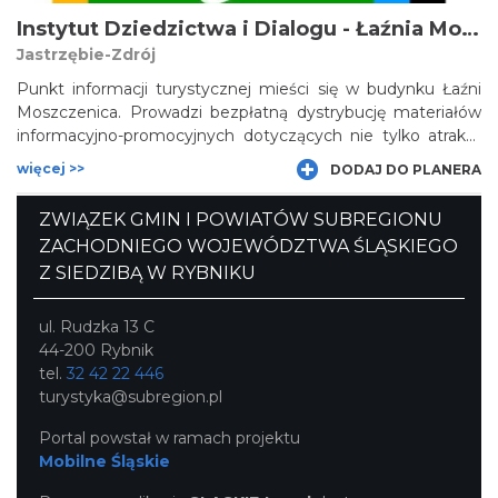
Instytut Dziedzictwa i Dialogu - Łaźnia Moszczenica
Jastrzębie-Zdrój
Punkt informacji turystycznej mieści się w budynku Łaźni
Moszczenica. Prowadzi bezpłatną dystrybucję materiałów
informacyjno-promocyjnych dotyczących nie tylko atrakcji
miasta, ale i okolic - włączając w to informacje o Szlaku
więcej >>
DODAJ DO PLANERA
Węgla i Stali
ZWIĄZEK GMIN I POWIATÓW SUBREGIONU
ZACHODNIEGO WOJEWÓDZTWA ŚLĄSKIEGO
Z SIEDZIBĄ W RYBNIKU
ul. Rudzka 13 C
44-200 Rybnik
tel.
32 42 22 446
turystyka@subregion.pl
Portal powstał w ramach projektu
Mobilne Śląskie