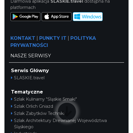
Darmowa aplikacja
SLASKIE.travel
dostępna na
platformach
KONTAKT
|
PUNKTY IT
|
POLITYKA
PRYWATNOŚCI
NASZE SERWISY
Serwis Główny
SLASKIE.travel
Tematyczne
Szlak Kulinarny "Śląskie Smaki"
Szlak Orlich Gniazd
Szlak Zabytków Techniki
Szlak Architektury Drewnianej Województwa
Śląskiego