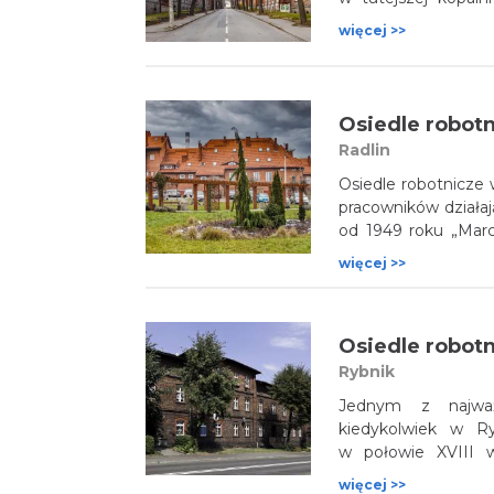
roku KWK „Chwałowice”)
więcej >>
z typowych, murow
familoków, którym 
Osiedle robotn
Radlin
Osiedle robotnicze 
pracowników działaj
od 1949 roku „Marc
kopalnianych. Są
więcej >>
wielorodzinne fam
projektantów kolonii
Poelzig.
Osiedle robot
Rybnik
Jednym z najważn
kiedykolwiek w Ry
w połowie XVIII w
Rybnika, a jej kres
więcej >>