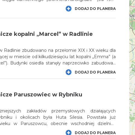
. Osiedle przy ul. 1 Maja w Chwałowicach składa się
DODAJ DO PLANERA
anych z cegły, dwukondygnacyjnych, wielorodzinnych
towarzyszą zabudowania gospodarcze.
icze kopalni „Marcel” w Radlinie
w Radlinie zbudowano na przełomie XIX i XX wieku dla
ącej w mieście od kilkudziesięciu lat kopalni „Emma” (a
el”). Budynki osiedla stanęły naprzeciwko zabudowań
 tu wille kadry zarządzającej, domy noclegowe,
DODAJ DO PLANERA
iloki czy gmachy użyteczności publicznej. Wśród
 byli sławni architekci, jak np. William Mueller i Hans
nicze Paruszowiec w Rybniku
iejszych zakładów przemysłowych działających
bniku i okolicach była Huta Silesia. Powstała już
ieku w Paruszowcu, obecnie wschodniej dzielnicy
 nastąpił pod koniec XX stulecia. Na przełomie XIX i XX
DODAJ DO PLANERA