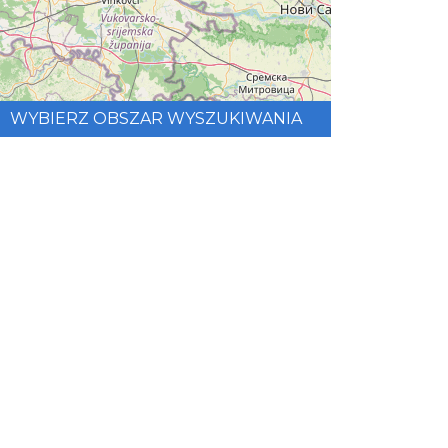
WYBIERZ OBSZAR WYSZUKIWANIA
©
OpenStreetMap
contributors.