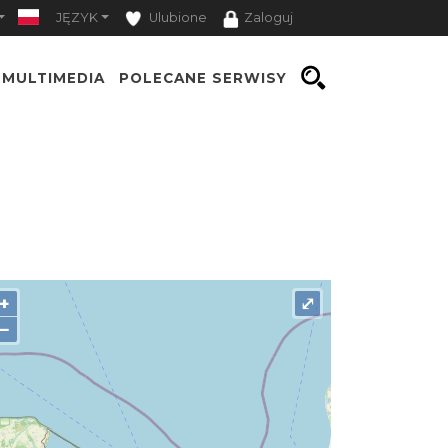
JĘZYK
Ulubione
Zaloguj
MULTIMEDIA
POLECANE SERWISY
+
⤢
−