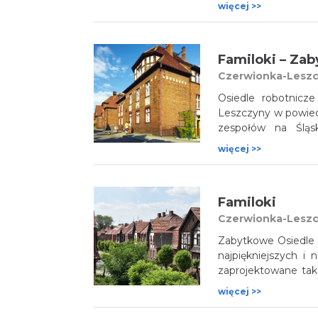
- „Dębieńsko”. Wyd
więcej >>
charakterystyczne
wysokie hałdy oraz
Izbę Tradycji KWK „
Czerwionka-Lesz
Osiedle robotnicz
Leszczyny w powieci
zespołów na Śląs
pracowników kopal
więcej >>
budynków, z których
architekturze. O
cenniejszych, znalaz
Familoki
Czerwionka-Lesz
Zabytkowe Osiedle P
najpiękniejszych i 
zaprojektowane tak
stu familoków wchod
więcej >>