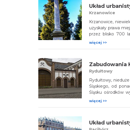
charakterystycznych
Układ urbanis
budynki gospodarcz
Krzanowice
Krzanowice, niewie
uzyskały prawa miej
przez blisko 700 l
władze polskie u
więcej >>
wywalczyli ponow
argumentów był z
z rynkiem i siecią uli
Zabudowania 
Rydułtowy
Rydułtowy, nieduże 
Śląskiego, od pona
Śląsku ośrodków w
wciąż funkcjonuje t
więcej >>
fedrować w jednym 
1200 metrów. Z pewn
w izbie pamiątkowe
Układ urbanist
wagi drobnicowej
zabudowania staryc
Racibórz