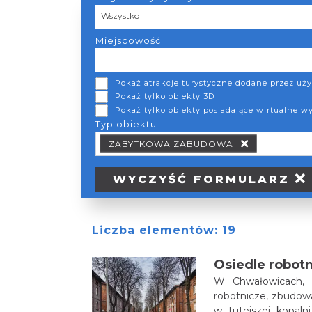
Region turystyczny
Wszystko
Miejscowość
Pokaż atrakcje turystyczne dodane przez u
Pokaż tylko obiekty 3D
Pokaż tylko obiekty posiadające wirtualne w
Typ obiektu
Typ obiektu Typ wypożyczalni
ZABYTKOWA ZABUDOWA
WYCZYŚĆ
FORMULARZ
Liczba elementów:
19
Osiedle robot
W Chwałowicach, p
robotnicze, zbudowane w latach 1910-1916 dl
w tutejszej kopal