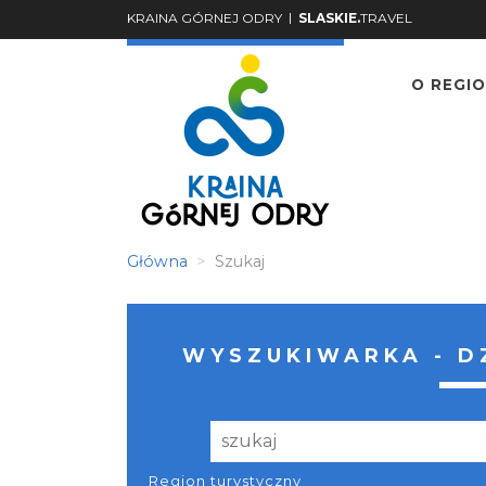
|
KRAINA GÓRNEJ ODRY
SLASKIE.
TRAVEL
O REGIO
Główna
Szukaj
WYSZUKIWARKA - D
Region turystyczny