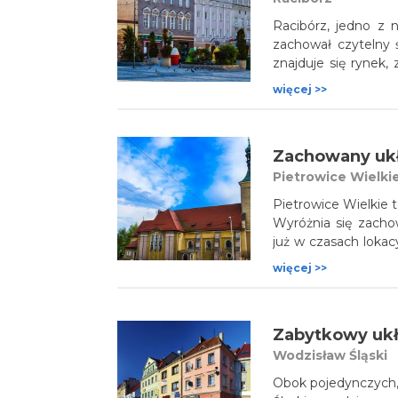
Racibórz, jedno z n
zachował czytelny 
znajduje się rynek,
szachownicę. W 1
więcej >>
doszczętnemu znis
pseudorenesansowa.
kolumna maryjna.
Zachowany ukł
Pietrowice Wielki
Pietrowice Wielkie 
Wyróżnia się zach
już w czasach lokac
w kształcie wrzecio
więcej >>
znajdują się po ze
na zagrody typu fra
i krzyże przydrożne.
Wodzisław Śląski
Obok pojedynczych,