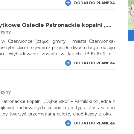
obywała ona węgiel do roku 2000. Pozostały po niej
DODAJ DO PLANERA
, ceglane zabudowania, stalowa wieża wyciągowa,
 kolonia robotnicza. Warto zobaczyć pełną zabytków
Dębieńsko”.
Familoki – Zabytkowe Osiedle Patronackie kopalni „Dębieńsko”
czyny
e w Czerwionce (części gminy i miasta Czerwionka-
e rybnickim) to jeden z przeszło dwustu tego rodzaju
ku. Wybudowane zostało w latach 1899-1916 dla
ni Dębieńsko. Ten ciekawy kompleks składa się z 98
DODAJ DO PLANERA
 większość to ceglane familoki o nader interesującej
siedle to, przez historyków uznawane za jedno z
ło się w rejestrze zabytków.
czyny
atronackie kopalni „Dębieńsko” – Familoki to jedna z
najlepiej zachowanych kolonii tego typu. Zostało ono
, by tworzyć przemyślaną całość, choć każdy z około
zących w jego skład jest inny.
DODAJ DO PLANERA