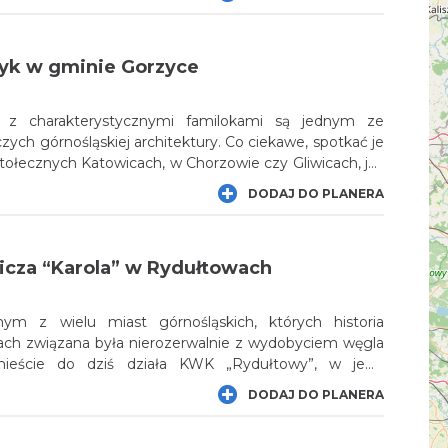
ozkwitu huty, wybudowano w pobliżu niej osiedle
rego do dziś pozostało kilka trójkondygnacyjnych,
w.
ryk w gminie Gorzyce
e z charakterystycznymi familokami są jednym ze
ch górnośląskiej architektury. Co ciekawe, spotkać je
ołecznych Katowicach, w Chorzowie czy Gliwicach, jak
ch miejscowościach, a nawet na wsi. Blisko stuletnie
DODAJ DO PLANERA
my na południu województwa, tuż przy granicy
ii Fryderyk. Co prawda węgiel wydobywano tutaj tylko
domy pozostały.
nicza “Karola” w Rydułtowach
ym z wielu miast górnośląskich, których historia
tach związana była nierozerwalnie z wydobyciem węgla
eście do dziś działa KWK „Rydułtowy”, w jego
ż są obecne zabytkowe zabudowania kopalniane,
DODAJ DO PLANERA
i na czele. Do mniej znanych obiektów należą
robotniczej kolonii „Karola” – obecnie to kilka