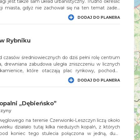
gi jest także sam układ urbanistyczny. Trudno określić
cji miasta, gdyż nie zachował się na ten temat żaden
ało to miejsce prawdopodobnie pomiędzy rokiem 1246
DODAJ DO PLANERA
 część układu urbanistycznego Wodzisławia stanowi
rynek, będący zresztą jednym z największych tego typu
 w Rybniku
 czasów średniowiecznych do dziś pełni rolę centrum
, drewniana zabudowa uległa zniszczeniu w licznych
 kamienice, które otaczają plac rynkowy, pochodzą
ieku. Wart uwagi jest klasycystyczny ratusz z lat 20. XIX
DODAJ DO PLANERA
ieżą zegarową; obecnie mieści między innymi Muzeum
u stoi późnobarokowa figura św. Jana Nepomucena.
Kopalni „Dębieńsko”
czyny
węglowego na terenie Czerwionki-Leszczyn liczą około
wieku działało tutaj kilka niedużych kopalń, z których
 pod koniec tego stulecia połączona w jedną, dużą