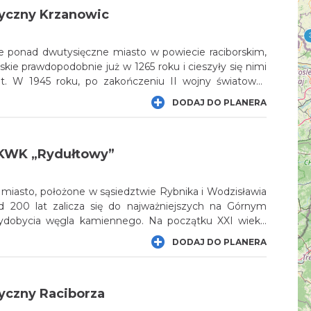
, ceglanych familoków, z którymi sąsiadują niewielkie
tyczny Krzanowic
e.
le ponad dwutysięczne miasto w powiecie raciborskim,
skie prawdopodobnie już w 1265 roku i cieszyły się nimi
at. W 1945 roku, po zakończeniu II wojny światowej,
znały miejscowość za gminę wiejską. Mieszkańcy
DODAJ DO PLANERA
nie status miasta w roku 2001, a jednym z ich
achowany stary, owalnicowy układ urbanistyczny
c.
KWK „Rydułtowy”
miasto, położone w sąsiedztwie Rybnika i Wodzisławia
d 200 lat zalicza się do najważniejszych na Górnym
ydobycia węgla kamiennego. Na początku XXI wieku
utaj kopalnia „Rydułtowy–Anna”, która wkrótce będzie
DODAJ DO PLANERA
z najgłębszych szybów w Europie – sięgającym ponad
ością dla każdego turysty interesująca będzie wizyta
j, którą urządzono w zabytkowym, stuletnim budynku
yczny Raciborza
. W Rydułtowach i okolicy zachowały się także
h szybów.