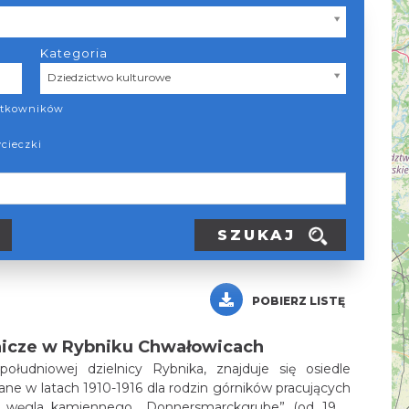
Kategoria
Kategoria
Dziedzictwo kulturowe
żytkowników
ycieczki
SZUKAJ
POBIERZ LISTĘ
nicze w Rybniku Chwałowicach
ołudniowej dzielnicy Rybnika, znajduje się osiedle
a rodzin górników pracujących
ni węgla kamiennego „Donnersmarckgrube” (od 1945