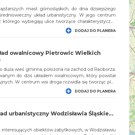
ajstarszych miast górnośląskich, do dnia dzisiejszego
średniowieczny układ urbanistyczny. W jego centrum
 z którego wybiegają ulice tworzące charakterystyczną
945 roku raciborskie Stare Miasto uległo prawie
DODAJ DO PLANERA
zczeniu, dlatego współczesna zabudowa rynku jest
 Środek placu natomiast zdobi oryginalna, barokowa
ad owalnicowy Pietrowic Wielkich
e
to duża wieś gminna, położona na zachód od Raciborza.
owanym do dziś układem owalnicowym, który powstał
yjnych. W centrum wsi droga rozwidla się tworząc plac
na, a gospodarstwa, do których przylegają wstęgi pól,
DODAJ DO PLANERA
wnętrznej jego stronie. We wsi warto zwrócić uwagę
nkońskiego, zabytkowe świątynie oraz liczne kapliczki
Zabytkowy układ urbanistyczny Wodzisławia Śląskiego
 interesujących obiektów zabytkowych, w Wodzisławiu