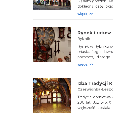
Śląskim godzien uwa
dokładną datę loka
dokument, choć mi
więcej >>
a 1257. Centralną
oczywiście miejski 
placów na Śląsku.
Rynek i ratusz
Rybnik
Rynek w Rybniku od
miasta. Jego dawna
pożarach, dlatego
głównie z XIX i XX w
więcej >>
wieku, ozdobiony w
w Rybniku. Na plac
Izba Tradycji 
Czerwionka-Lesz
Tradycje górnictwa 
200 lat. Już w XIX 
większość została