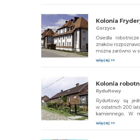
wieku, podczas r
robotnicze, z któ
ceglanych familokó
Kolonia Fryde
Gorzyce
Osiedla robotnicz
znaków rozpoznawczy
można zarówno w st
również w mniejszy
więcej >>
familoki zobaczy
z Czechami, w Kolon
przez kilka lat, ale 
Kolonia robot
Rydułtowy
Rydułtowy są jedn
w ostatnich 200 la
kamiennego. W mi
krajobrazie wcią
więcej >>
z budynkiem wag
pozostałości po 