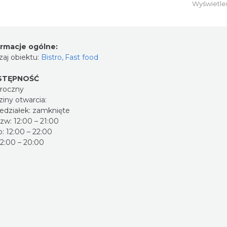
Wyświetle
ormacje ogólne:
aj obiektu:
Bistro
,
Fast food
STĘPNOŚĆ
oroczny
iny otwarcia:
edziałek: zamknięte
zw: 12:00 – 21:00
b: 12:00 – 22:00
12:00 – 20:00