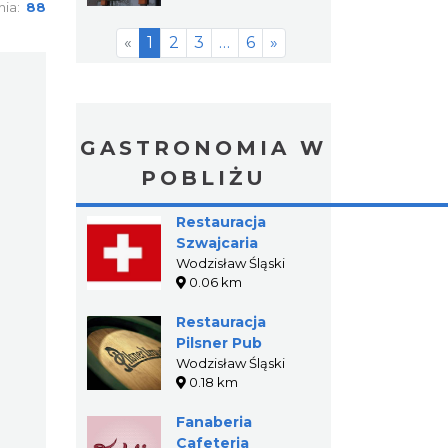
nia:
88
«
1
2
3
…
6
»
GASTRONOMIA W
POBLIŻU
Restauracja
Szwajcaria
Wodzisław Śląski
0.06 km
Restauracja
Pilsner Pub
Wodzisław Śląski
0.18 km
Fanaberia
Cafeteria