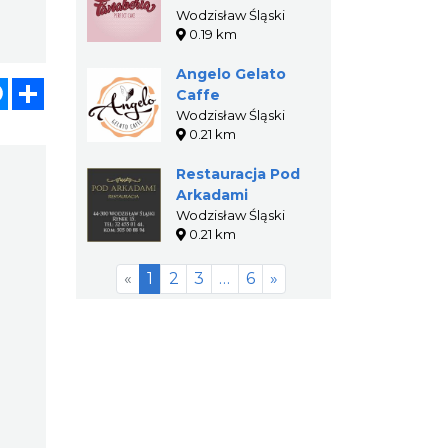
Wodzisław Śląski
0.19 km
Angelo Gelato
atsApp
Messenger
Share
Caffe
Wodzisław Śląski
0.21 km
Restauracja Pod
Arkadami
Wodzisław Śląski
0.21 km
«
1
2
3
…
6
»