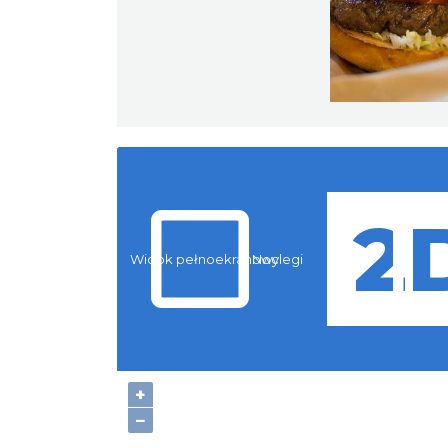
Widok pełnoekranowy:
Noclegi
+
−