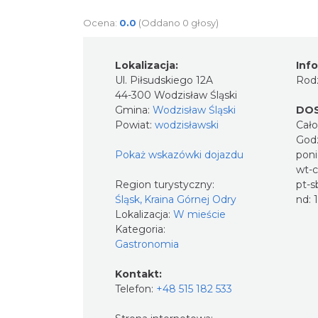
Ocena:
0.0
(Oddano 0 głosy)
Lokalizacja:
Inf
Ul. Piłsudskiego 12A
Rodz
44-300 Wodzisław Śląski
Gmina:
Wodzisław Śląski
DO
Powiat:
wodzisławski
Cał
Godz
Pokaż wskazówki dojazdu
poni
wt-c
Region turystyczny:
pt-s
Śląsk, Kraina Górnej Odry
nd: 
Lokalizacja:
W mieście
Kategoria:
Gastronomia
Kontakt:
Telefon:
+48 515 182 533