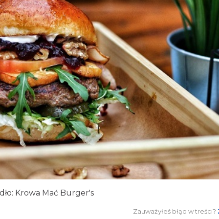
dło:
Krowa Mać Burger's
Zauważyłeś błąd w treści?