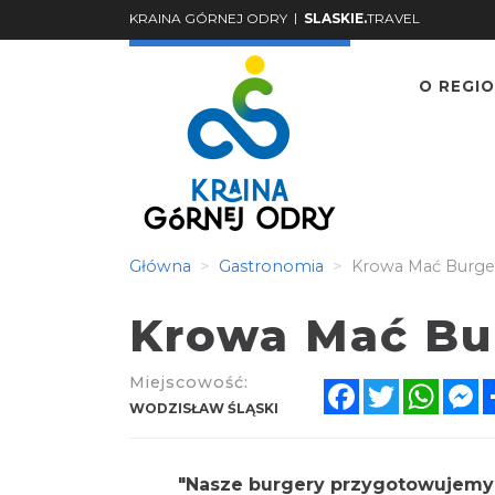
|
KRAINA GÓRNEJ ODRY
SLASKIE.
TRAVEL
O REGIO
Główna
Gastronomia
Krowa Mać Burger
Krowa Mać Bu
Miejscowość:
Facebook
Twitter
What
M
WODZISŁAW ŚLĄSKI
"Nasze burgery przygotowujemy 