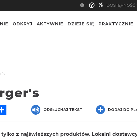
DOSTĘPNOŚĆ
NIE
ODKRYJ
AKTYWNIE
DZIEJE SIĘ
PRAKTYCZNIE
's
rger's
sApp
essenger
Share
ODSŁUCHAJ TEKST
DODAJ DO PL
tylko z najświeższych produktów. Lokalni dostawc