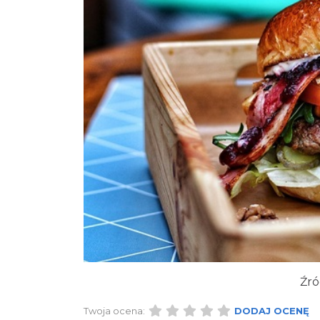
Źró
Twoja ocena:
DODAJ OCENĘ