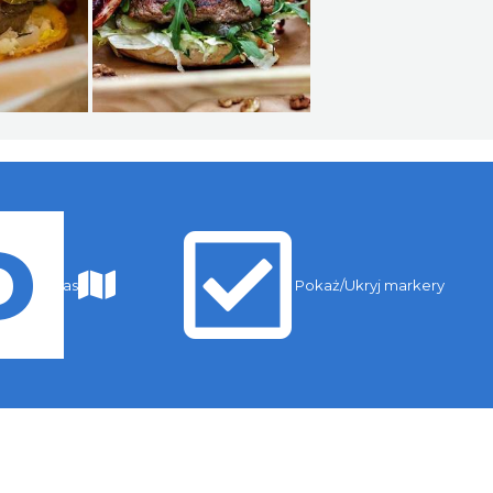
Trasy
Pokaż/Ukryj markery