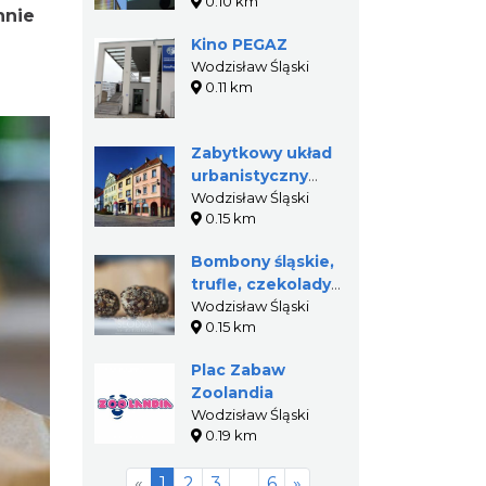
0.10 km
Miejskie
nnie
Kino PEGAZ
Wodzisław Śląski
0.11 km
Zabytkowy układ
urbanistyczny
Wodzisławia
Wodzisław Śląski
0.15 km
Śląskiego
Bombony śląskie,
trufle, czekolady,
cwibak śląski
Wodzisław Śląski
0.15 km
Plac Zabaw
Zoolandia
Wodzisław Śląski
0.19 km
«
1
2
3
…
6
»