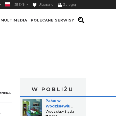
JĘZYK
Ulubione
Zaloguj
MULTIMEDIA
POLECANE SERWISY
W POBLIŻU
ANERA
Pałac w
Wodzisławiu
Śląskim - Muzeum
Wodzisław Śląski
y