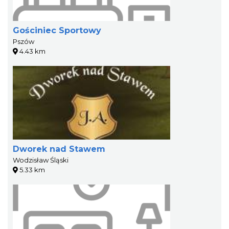
Gościniec Sportowy
Pszów
4.43 km
Dworek nad Stawem
Wodzisław Śląski
5.33 km