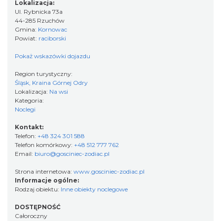
Lokalizacja:
Ul. Rybnicka 73a
44-285 Rzuchów
Gmina:
Kornowac
Powiat:
raciborski
Pokaż wskazówki dojazdu
Region turystyczny:
Śląsk, Kraina Górnej Odry
Lokalizacja:
Na wsi
Kategoria:
Noclegi
Kontakt:
Telefon:
+48 324 301 588
Telefon komórkowy:
+48 512 777 762
Email:
biuro@gosciniec-zodiac.pl
Strona internetowa:
www.gosciniec-zodiac.pl
Informacje ogólne:
Rodzaj obiektu:
Inne obiekty noclegowe
DOSTĘPNOŚĆ
Całoroczny