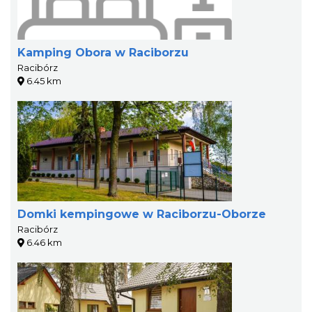
Kamping Obora w Raciborzu
Racibórz
6.45 km
Domki kempingowe w Raciborzu-Oborze
Racibórz
6.46 km