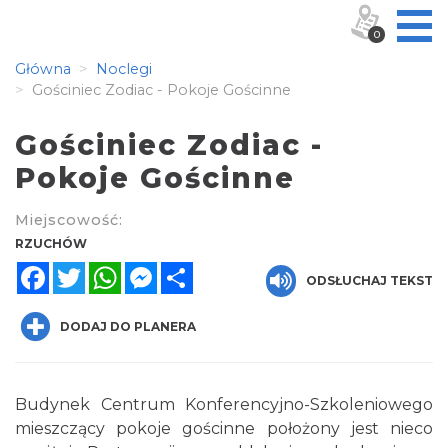
0
Główna
Noclegi
Gościniec Zodiac - Pokoje Gościnne
Gościniec Zodiac -
Pokoje Gościnne
Miejscowość:
RZUCHÓW
Facebook
Twitter
WhatsApp
Messenger
Share
ODSŁUCHAJ TEKST
DODAJ DO PLANERA
Budynek Centrum Konferencyjno-Szkoleniowego
mieszczący pokoje gościnne położony jest nieco