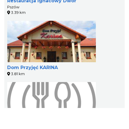
Restauracja Ignacowy Dwór
Pszów
3.39 km
Dom Przyjęć KARINA
3.81 km
Bar Łukowianka