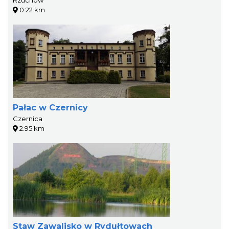
Rzuchów
0.22 km
Pałac w Czernicy
Czernica
2.95 km
Staw Zawalisko w Rydułtowach