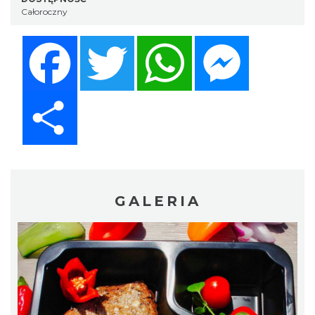
Całoroczny
Facebook
Twitter
WhatsApp
Messenger
Share
GALERIA