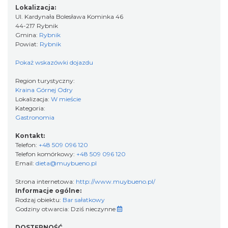
Lokalizacja:
Ul. Kardynała Bolesława Kominka 46
44-217 Rybnik
Gmina:
Rybnik
Powiat:
Rybnik
Pokaż wskazówki dojazdu
Region turystyczny:
Kraina Górnej Odry
Lokalizacja:
W mieście
Kategoria:
Gastronomia
Kontakt:
Telefon:
+48 509 096 120
Telefon komórkowy:
+48 509 096 120
Email:
dieta@muybueno.pl
Strona internetowa:
http://www.muybueno.pl/
Informacje ogólne:
Rodzaj obiektu:
Bar sałatkowy
Godziny otwarcia:
Dziś nieczynne
DOSTĘPNOŚĆ