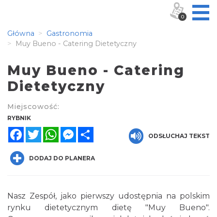
0
Główna
Gastronomia
Muy Bueno - Catering Dietetyczny
Muy Bueno - Catering
Dietetyczny
Miejscowość:
RYBNIK
Facebook
Twitter
WhatsApp
Messenger
Share
ODSŁUCHAJ TEKST
DODAJ DO PLANERA
Nasz Zespół, jako pierwszy udostępnia na polskim
rynku dietetycznym dietę "Muy Bueno".