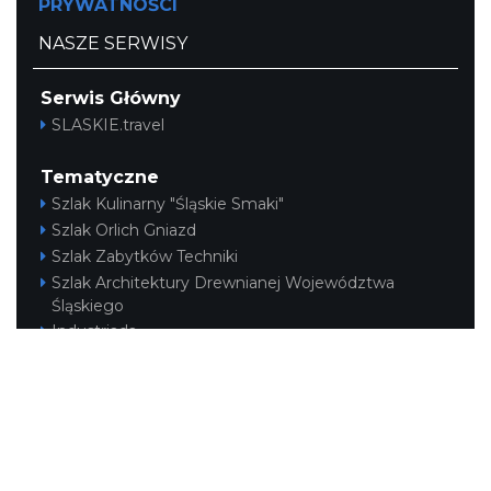
PRYWATNOŚCI
NASZE SERWISY
Serwis Główny
SLASKIE.travel
Tematyczne
Szlak Kulinarny "Śląskie Smaki"
Szlak Orlich Gniazd
Szlak Zabytków Techniki
Szlak Architektury Drewnianej Województwa
Śląskiego
Industriada
Juromania
Szlak Przyrody
Śląskie z dzieckiem
Śląskie po zdrowie
Narty w Śląskim
Rowerem przez Śląskie