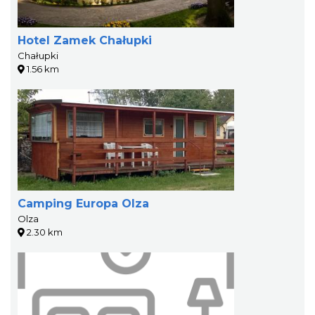
Hotel Zamek Chałupki
Chałupki
1.56 km
Camping Europa Olza
Olza
2.30 km