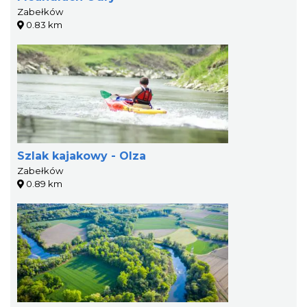
Zabełków
0.83 km
Szlak kajakowy - Olza
Zabełków
0.89 km