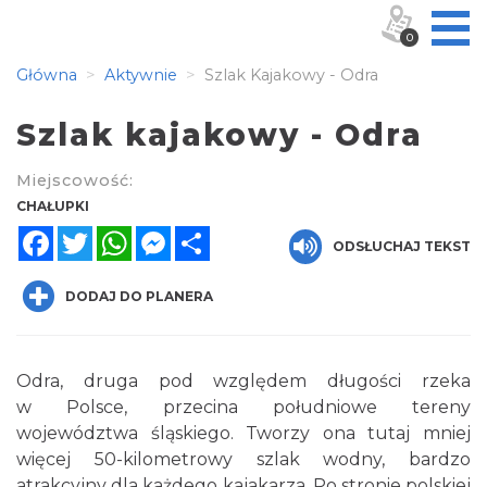
0
Główna
Aktywnie
Szlak Kajakowy - Odra
Szlak kajakowy - Odra
Miejscowość:
CHAŁUPKI
Facebook
Twitter
WhatsApp
Messenger
Share
ODSŁUCHAJ TEKST
DODAJ DO PLANERA
Odra, druga pod względem długości rzeka
w Polsce, przecina południowe tereny
województwa śląskiego. Tworzy ona tutaj mniej
więcej 50-kilometrowy szlak wodny, bardzo
atrakcyjny dla każdego kajakarza. Po stronie polskiej