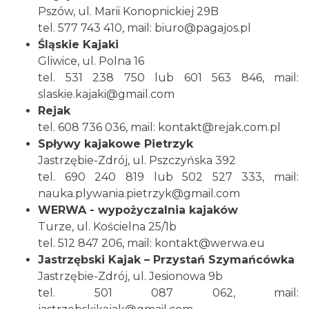
Pszów, ul. Marii Konopnickiej 29B
tel. 577 743 410, mail:
biuro@pagajos.pl
Śląskie Kajaki
Gliwice, ul. Polna 16
tel. 531 238 750 lub 601 563 846, mail:
slaskie.kajaki@gmail.com
Rejak
tel. 608 736 036, mail:
kontakt@rejak.com.pl
Spływy kajakowe Pietrzyk
Jastrzębie-Zdrój, ul. Pszczyńska 392
tel. 690 240 819 lub 502 527 333, mail:
nauka.plywania.pietrzyk@gmail.com
WERWA - wypożyczalnia kajaków
Turze, ul. Kościelna 25/1b
tel. 512 847 206, mail:
kontakt@werwa.eu
Jastrzębski Kajak – Przystań Szymańcówka
Jastrzębie-Zdrój, ul. Jesionowa 9b
tel. 501 087 062, mail: