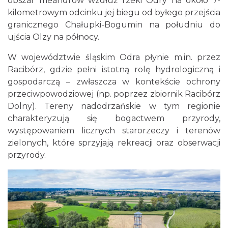
obszar meandrów wzdłuż rzeki Odry na około 7-
kilometrowym odcinku jej biegu od byłego przejścia
granicznego Chałupki-Bogumin na południu do
ujścia Olzy na północy.
W województwie śląskim Odra płynie m.in. przez
Racibórz, gdzie pełni istotną rolę hydrologiczną i
gospodarczą – zwłaszcza w kontekście ochrony
przeciwpowodziowej (np. poprzez zbiornik Racibórz
Dolny). Tereny nadodrzańskie w tym regionie
charakteryzują się bogactwem przyrody,
występowaniem licznych starorzeczy i terenów
zielonych, które sprzyjają rekreacji oraz obserwacji
przyrody.