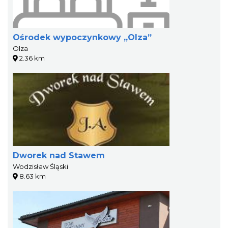
Ośrodek wypoczynkowy „Olza”
Olza
2.36 km
Dworek nad Stawem
Wodzisław Śląski
8.63 km