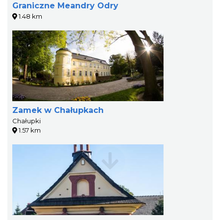
Graniczne Meandry Odry
1.48 km
Zamek w Chałupkach
Chałupki
1.57 km