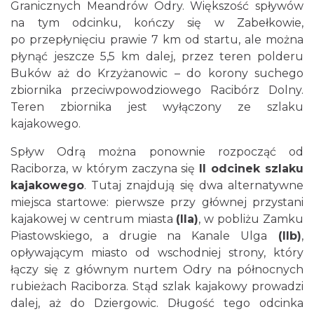
Granicznych Meandrów Odry. Większość spływów
na tym odcinku, kończy się w Zabełkowie,
po przepłynięciu prawie 7 km od startu, ale można
płynąć jeszcze 5,5 km dalej, przez teren polderu
Buków aż do Krzyżanowic – do korony suchego
zbiornika przeciwpowodziowego Racibórz Dolny.
Teren zbiornika jest wyłączony ze szlaku
kajakowego.
Spływ Odrą można ponownie rozpocząć od
Raciborza, w którym zaczyna się
II odcinek szlaku
kajakowego
. Tutaj znajdują się dwa alternatywne
miejsca startowe: pierwsze przy głównej przystani
kajakowej w centrum miasta
(IIa)
, w pobliżu Zamku
Piastowskiego, a drugie na Kanale Ulga
(IIb)
,
opływającym miasto od wschodniej strony, który
łączy się z głównym nurtem Odry na północnych
rubieżach Raciborza. Stąd szlak kajakowy prowadzi
dalej, aż do Dziergowic. Długość tego odcinka