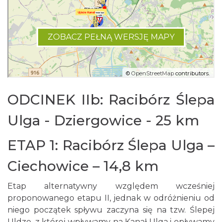
ODCINEK IIb: Racibórz Ślepa
Ulga - Dziergowice - 25 km
ETAP 1: Racibórz Ślepa Ulga –
Ciechowice – 14,8 km
Etap alternatywny względem wcześniej
proponowanego etapu II, jednak w odróżnieniu od
niego początek spływu zaczyna się na tzw. Ślepej
Uldze, z której wpływamy na Kanał Ulga i opływamy