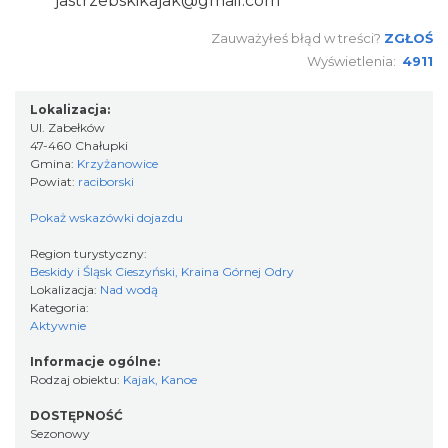
jastrzebskikajak@gmail.com
Zauważyłeś błąd w treści?
ZGŁOŚ
Wyświetlenia:
4911
Lokalizacja:
Ul. Zabełków
47-460 Chałupki
Gmina:
Krzyżanowice
Powiat:
raciborski
Pokaż wskazówki dojazdu
Region turystyczny:
Beskidy i Śląsk Cieszyński, Kraina Górnej Odry
Lokalizacja:
Nad wodą
Kategoria:
Aktywnie
Informacje ogólne:
Rodzaj obiektu:
Kajak, Kanoe
DOSTĘPNOŚĆ
Sezonowy